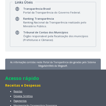
Links Úteis
Transparência Brasil
Portal da Transparência do Governo Federal.
Ranking Transparência
Ranking Nacional da Transparência realizado pelo
Ministério Público.
Tribunal de Contas dos Municípios
Órgão responsável pela fiscalização dos municípios
(Prefeituras e Câmaras).
As informações contidas neste Portal da Transparência são geradas pelo Sistema
MegaAdmWeb da Megasoft.
Acesso rápido
Receitas e Despesas
Receitas
Despesa Sintética
Pagamentos
Movimentação Orçamentária Financeira