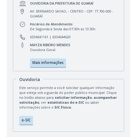
OUVIDORIA DA PREFEITURA DE GUARAÍ
AV. BERNARDO SAYAO, - CENTRO - CEP: 77.700-000 -
GUARAÍ
Horários de Atendimento:
De Segunda à Sexta das 07:30h às 13:30h
6334641161
| 6334644620
MAYZA RIBEIRO MENDES
Ouvidora Geral
Mais informações
Ouvidoria
Este serviço permite a você solicitar qualquer informação
que esteja sob a guarda do poder público municipal. Clique
no botão abaixo para
solicitar informação
,
acompanhar
solicitação
, ver
estatísticas do e-SIC
ou saber
informações sobre o
SIC Físico
.
e-SIC