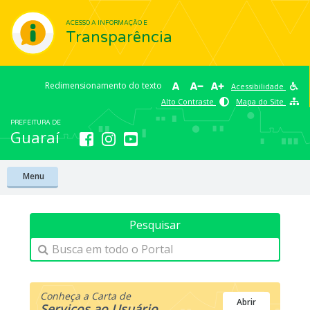
ACESSO A INFORMAÇÃO E
Transparência
Redimensionamento do texto
Acessibilidade
Alto Contraste
Mapa do Site
PREFEITURA DE
Guaraí
Menu
Busca em todo o Portal
Conheça a Carta de
Abrir
Serviços ao Usuário