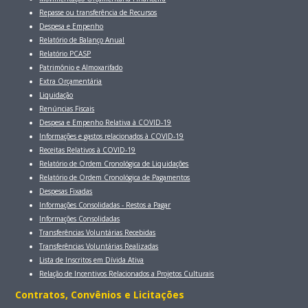
Repasse ou transferência de Recursos
Despesa e Empenho
Relatório de Balanço Anual
Relatório PCASP
Patrimônio e Almoxarifado
Extra Orçamentária
Liquidação
Renúncias Fiscais
Despesa e Empenho Relativa à COVID-19
Informações e gastos relacionados à COVID-19
Receitas Relativos à COVID-19
Relatório de Ordem Cronológica de Liquidações
Relatório de Ordem Cronológica de Pagamentos
Despesas Fixadas
Informações Consolidadas - Restos a Pagar
Informações Consolidadas
Transferências Voluntárias Recebidas
Transferências Voluntárias Realizadas
Lista de Inscritos em Dívida Ativa
Relação de Incentivos Relacionados a Projetos Culturais
Contratos, Convênios e Licitaçōes