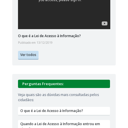
O que é a Lei de Acesso à Informação?
Publicado em 13/12/2019
Ver todos
Perguntas Frequentes:
Veja quais são as dúvidas mais consultadas pelos
Quais são
cidadãos:
apresent
Informaç
O que é a Lei de Acesso à Informação?
O que é t
Quando a Lei de Acesso à Informação entrou em